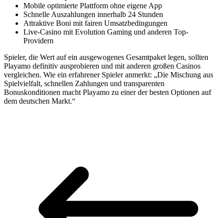
Mobile optimierte Plattform ohne eigene App
Schnelle Auszahlungen innerhalb 24 Stunden
Attraktive Boni mit fairen Umsatzbedingungen
Live-Casino mit Evolution Gaming und anderen Top-
Providern
Spieler, die Wert auf ein ausgewogenes Gesamtpaket legen, sollten
Playamo definitiv ausprobieren und mit anderen großen Casinos
vergleichen. Wie ein erfahrener Spieler anmerkt: „Die Mischung aus
Spielvielfalt, schnellen Zahlungen und transparenten
Bonuskonditionen macht Playamo zu einer der besten Optionen auf
dem deutschen Markt.“