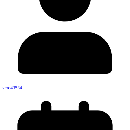
vero43534