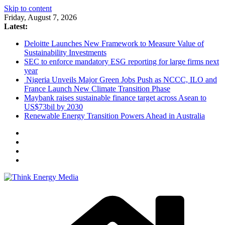
Skip to content
Friday, August 7, 2026
Latest:
Deloitte Launches New Framework to Measure Value of
Sustainability Investments
SEC to enforce mandatory ESG reporting for large firms next
year
Nigeria Unveils Major Green Jobs Push as NCCC, ILO and
France Launch New Climate Transition Phase
Maybank raises sustainable finance target across Asean to
US$73bil by 2030
Renewable Energy Transition Powers Ahead in Australia