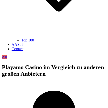
Top 100
AASuP
Contact
All
Playamo Casino im Vergleich zu anderen
großen Anbietern