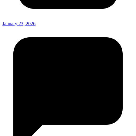
January 23, 2026