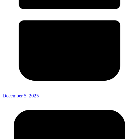
December 5, 2025