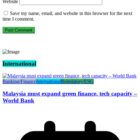
Website
Save my name, email, and website in this browser for the next
time I comment.
International
Banking/Finance
International
Regulatory/ESG
Malaysia must expand green finance, tech capacity –
World Bank