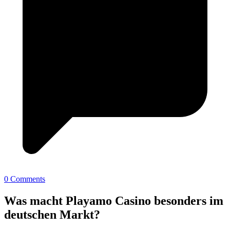
0 Comments
Was macht Playamo Casino besonders im
deutschen Markt?