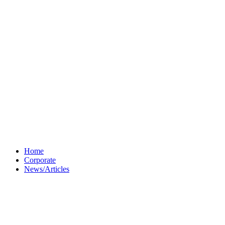
Home
Corporate
News/Articles