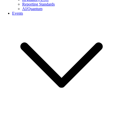
Reporting Standards
AI/Quantum
Events