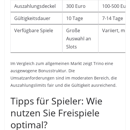
Auszahlungsdeckel
300 Euro
100-500 Eur
Gültigkeitsdauer
10 Tage
7-14 Tage
Verfügbare Spiele
Große
Variiert, mei
Auswahl an
Slots
Im Vergleich zum allgemeinen Markt zeigt Trino eine
ausgewogene Bonusstruktur. Die
Umsatzanforderungen sind im moderaten Bereich, die
Auszahlungslimits fair und die Gültigkeit ausreichend.
Tipps für Spieler: Wie
nutzen Sie Freispiele
optimal?