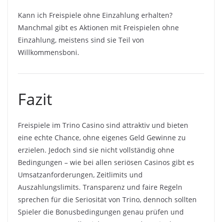
Kann ich Freispiele ohne Einzahlung erhalten?
Manchmal gibt es Aktionen mit Freispielen ohne
Einzahlung, meistens sind sie Teil von
Willkommensboni.
Fazit
Freispiele im Trino Casino sind attraktiv und bieten
eine echte Chance, ohne eigenes Geld Gewinne zu
erzielen. Jedoch sind sie nicht vollständig ohne
Bedingungen – wie bei allen seriösen Casinos gibt es
Umsatzanforderungen, Zeitlimits und
Auszahlungslimits. Transparenz und faire Regeln
sprechen für die Seriosität von Trino, dennoch sollten
Spieler die Bonusbedingungen genau prüfen und