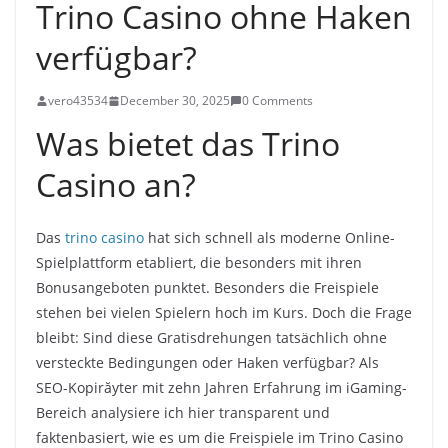
Trino Casino ohne Haken
verfügbar?
vero43534
December 30, 2025
0 Comments
Was bietet das Trino
Casino an?
Das
trino casino
hat sich schnell als moderne Online-
Spielplattform etabliert, die besonders mit ihren
Bonusangeboten punktet. Besonders die Freispiele
stehen bei vielen Spielern hoch im Kurs. Doch die Frage
bleibt: Sind diese Gratisdrehungen tatsächlich ohne
versteckte Bedingungen oder Haken verfügbar? Als
SEO-Kopirăyter mit zehn Jahren Erfahrung im iGaming-
Bereich analysiere ich hier transparent und
faktenbasiert, wie es um die Freispiele im Trino Casino