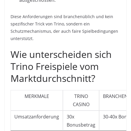
ausgeschlossen.
Diese Anforderungen sind branchenüblich und kein
spezifischer Trick von Trino, sondern ein
Schutzmechanismus, der auch faire Spielbedingungen
unterstützt.
Wie unterscheiden sich
Trino Freispiele vom
Marktdurchschnitt?
MERKMALE
TRINO
BRANCHEND
CASINO
Umsatzanforderung
30x
30-40x Bonu
Bonusbetrag