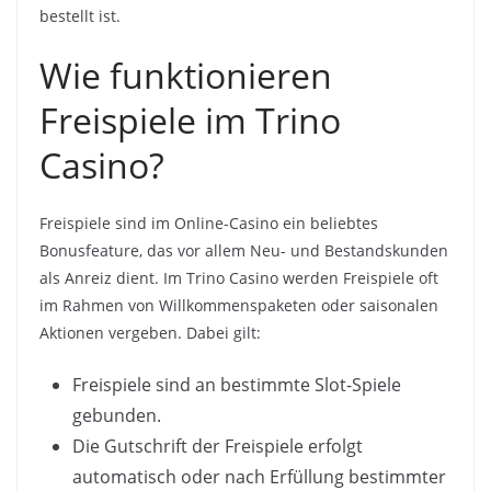
bestellt ist.
Wie funktionieren
Freispiele im Trino
Casino?
Freispiele sind im Online-Casino ein beliebtes
Bonusfeature, das vor allem Neu- und Bestandskunden
als Anreiz dient. Im Trino Casino werden Freispiele oft
im Rahmen von Willkommenspaketen oder saisonalen
Aktionen vergeben. Dabei gilt:
Freispiele sind an bestimmte Slot-Spiele
gebunden.
Die Gutschrift der Freispiele erfolgt
automatisch oder nach Erfüllung bestimmter