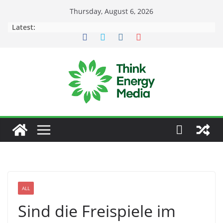
Skip
Thursday, August 6, 2026
to
Latest:
content
ALL
Sind die Freispiele im