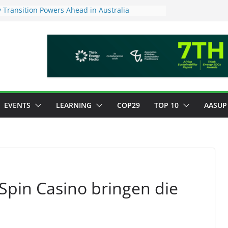
Transition Powers Ahead in Australia
s New Framework to Measure Value of
vestments
ndatory ESG reporting for large firms next year
ajor Green Jobs Push as NCCC, ILO and France
te Transition Phase
stainable finance target across Asean to
EVENTS
LEARNING
COP29
TOP 10
AASUP
 Spin Casino bringen die