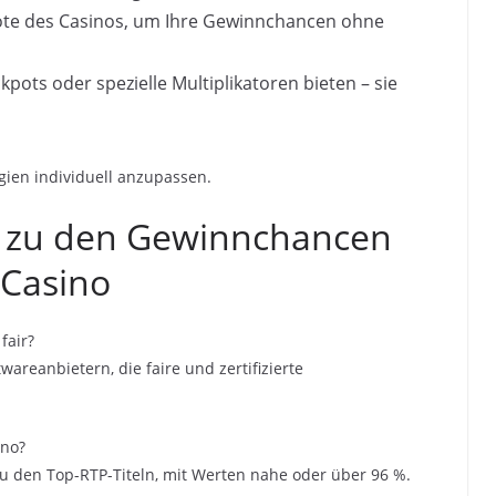
ote des Casinos, um Ihre Gewinnchancen ohne
ckpots oder spezielle Multiplikatoren bieten – sie
egien individuell anzupassen.
n zu den Gewinnchancen
 Casino
fair?
twareanbietern, die faire und zertifizierte
ino?
zu den Top-RTP-Titeln, mit Werten nahe oder über 96 %.