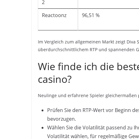
2
Reactoonz
96,51 %
Im Vergleich zum allgemeinen Markt zeigt Diva S
überdurchschnittlichem RTP und spannenden G
Wie finde ich die best
casino?
Neulinge und erfahrene Spieler gleichermaßen p
Prüfen Sie den RTP-Wert vor Beginn des 
bevorzugen.
Wählen Sie die Volatilität passend zu Ih
Volatilität wählen, für regelmäßige Gew