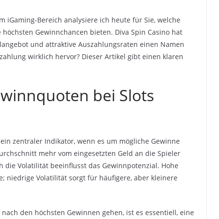
m iGaming-Bereich analysiere ich heute für Sie, welche
 höchsten Gewinnchancen bieten. Diva Spin Casino hat
pielangebot und attraktive Auszahlungsraten einen Namen
ahlung wirklich hervor? Dieser Artikel gibt einen klaren
winnquoten bei Slots
t ein zentraler Indikator, wenn es um mögliche Gewinne
Durchschnitt mehr vom eingesetzten Geld an die Spieler
 die Volatilität beeinflusst das Gewinnpotenzial. Hohe
; niedrige Volatilität sorgt für häufigere, aber kleinere
gd nach den höchsten Gewinnen gehen, ist es essentiell, eine