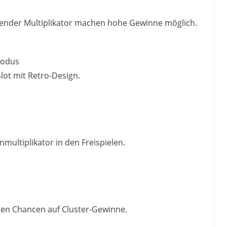
ender Multiplikator machen hohe Gewinne möglich.
Modus
lot mit Retro-Design.
ultiplikator in den Freispielen.
gen Chancen auf Cluster-Gewinne.