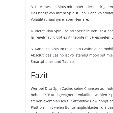
3. Ist es besser, Slots mit hoher oder niedriger V
Das hängt von Ihrem Spielstil ab. Hohe Volatilit
Volatilität häufigere, aber kleinere.
4. Bietet Diva Spin Casino spezielle Bonusaktione
Ja, regelmäßig gibt es Angebote mit Freispielen
5. Kann ich Slots im Diva Spin Casino auch mobil
Absolut, das Casino ist vollständig mobil optimi
Smartphones und Tablets.
Fazit
Wer bei Diva Spin Casino seine Chancen auf hoh
hohem RTP und geeigneter Volatilität wählen. Sp
stehen exemplarisch für attraktive Gewinnoption
Plattform mit vielen Bonusmöglichkeiten, die d