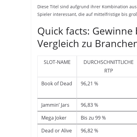
Diese Titel sind aufgrund ihrer Kombination a
Spieler interessant, die auf mittelfristige bis g
Quick facts: Gewinne 
Vergleich zu Branche
SLOT-NAME
DURCHSCHNITTLICHE
RTP
Book of Dead
96,21 %
Jammin’ Jars
96,83 %
Mega Joker
Bis zu 99 %
Dead or Alive
96,82 %