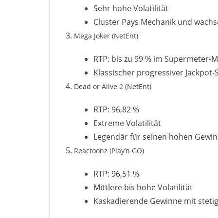
Sehr hohe Volatilität
Cluster Pays Mechanik und wachs
Mega Joker (NetEnt)
RTP: bis zu 99 % im Supermeter-
Klassischer progressiver Jackpot-S
Dead or Alive 2 (NetEnt)
RTP: 96,82 %
Extreme Volatilität
Legendär für seinen hohen Gewinnm
Reactoonz (Play’n GO)
RTP: 96,51 %
Mittlere bis hohe Volatilität
Kaskadierende Gewinne mit steti