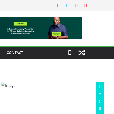
CONTACT
I
n
t
e