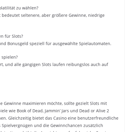
olatilität zu wählen?
ät bedeutet seltenere, aber größere Gewinne, niedrige
n für Slots?
 und Bonusgeld speziell für ausgewählte Spielautomaten.
 spielen?
ert, und alle gängigen Slots laufen reibungslos auch auf
e Gewinne maximieren möchte, sollte gezielt Slots mit
iele wie Book of Dead, Jammin’ Jars und Dead or Alive 2
en. Gleichzeitig bietet das Casino eine benutzerfreundliche
as Spielvergnügen und die Gewinnchancen zusätzlich