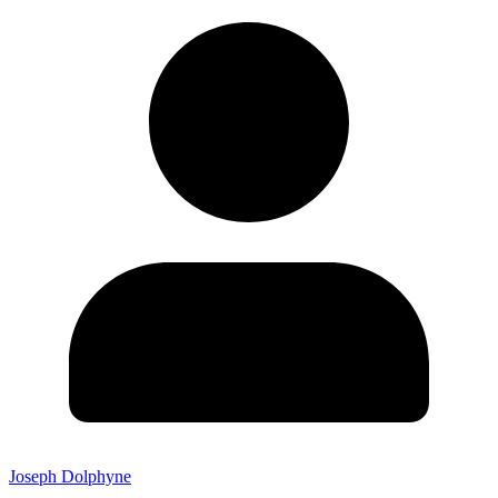
Joseph Dolphyne