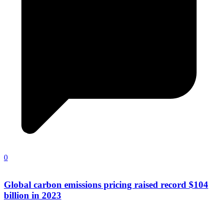
0
Global carbon emissions pricing raised record $104
billion in 2023