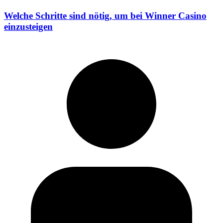
Welche Schritte sind nötig, um bei Winner Casino
einzusteigen