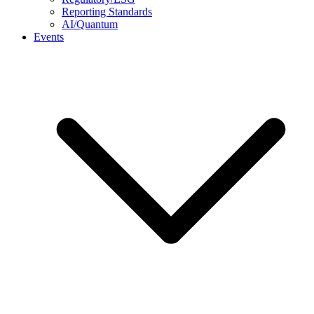
Reporting Standards
AI/Quantum
Events