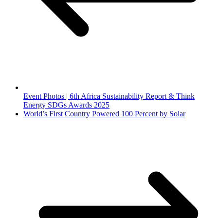
Event Photos | 6th Africa Sustainability Report & Think
Energy SDGs Awards 2025
World’s First Country Powered 100 Percent by Solar