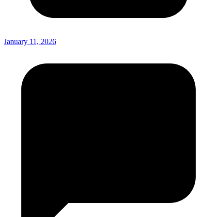
January 11, 2026