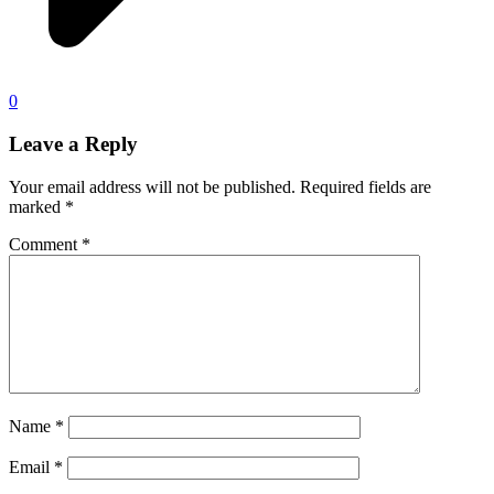
0
Leave a Reply
Your email address will not be published.
Required fields are
marked
*
Comment
*
Name
*
Email
*