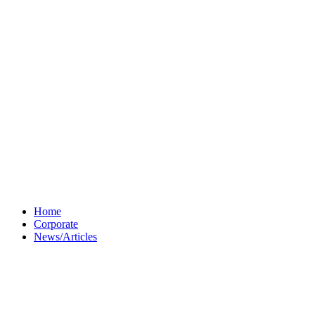
Home
Corporate
News/Articles