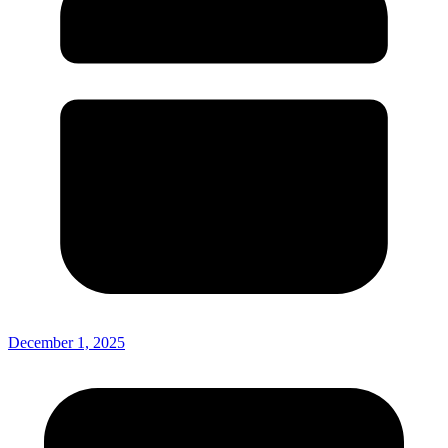
December 1, 2025