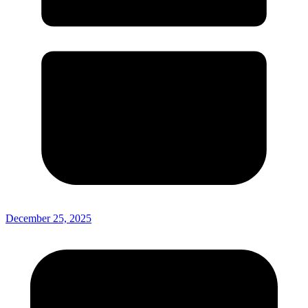
December 25, 2025