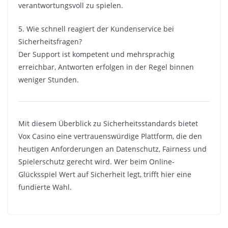
verantwortungsvoll zu spielen.
5. Wie schnell reagiert der Kundenservice bei
Sicherheitsfragen?
Der Support ist kompetent und mehrsprachig
erreichbar, Antworten erfolgen in der Regel binnen
weniger Stunden.
Mit diesem Überblick zu Sicherheitsstandards bietet
Vox Casino eine vertrauenswürdige Plattform, die den
heutigen Anforderungen an Datenschutz, Fairness und
Spielerschutz gerecht wird. Wer beim Online-
Glücksspiel Wert auf Sicherheit legt, trifft hier eine
fundierte Wahl.