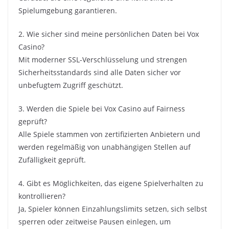
Spielumgebung garantieren.
2. Wie sicher sind meine persönlichen Daten bei Vox
Casino?
Mit moderner SSL-Verschlüsselung und strengen
Sicherheitsstandards sind alle Daten sicher vor
unbefugtem Zugriff geschützt.
3. Werden die Spiele bei Vox Casino auf Fairness
geprüft?
Alle Spiele stammen von zertifizierten Anbietern und
werden regelmäßig von unabhängigen Stellen auf
Zufälligkeit geprüft.
4. Gibt es Möglichkeiten, das eigene Spielverhalten zu
kontrollieren?
Ja, Spieler können Einzahlungslimits setzen, sich selbst
sperren oder zeitweise Pausen einlegen, um