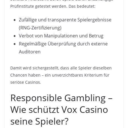
Prüfinstitute getestet werden. Das bedeutet:
Zufällige und transparente Spielergebnisse
(RNG-Zertifizierung)
Verbot von Manipulationen und Betrug
Regelmäßige Überprüfung durch externe
Auditoren
Damit wird sichergestellt, dass alle Spieler dieselben
Chancen haben – ein unverzichtbares Kriterium für
seriöse Casinos.
Responsible Gambling –
Wie schützt Vox Casino
seine Spieler?