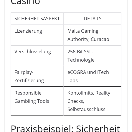
Casino
SICHERHEITSASPEKT
DETAILS
Lizenzierung
Malta Gaming
Authority, Curacao
Verschlüsselung
256-Bit SSL-
Technologie
Fairplay-
eCOGRA und iTech
Zertifizierung
Labs
Responsible
Kontolimits, Reality
Gambling Tools
Checks,
Selbstausschluss
Praxisbeispiel: Sicherheit