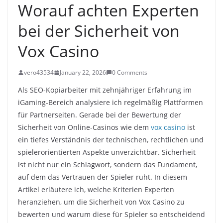
Worauf achten Experten
bei der Sicherheit von
Vox Casino
vero43534
January 22, 2026
0 Comments
Als SEO-Kopiarbeiter mit zehnjähriger Erfahrung im
iGaming-Bereich analysiere ich regelmäßig Plattformen
für Partnerseiten. Gerade bei der Bewertung der
Sicherheit von Online-Casinos wie dem
vox casino
ist
ein tiefes Verständnis der technischen, rechtlichen und
spielerorientierten Aspekte unverzichtbar. Sicherheit
ist nicht nur ein Schlagwort, sondern das Fundament,
auf dem das Vertrauen der Spieler ruht. In diesem
Artikel erläutere ich, welche Kriterien Experten
heranziehen, um die Sicherheit von Vox Casino zu
bewerten und warum diese für Spieler so entscheidend