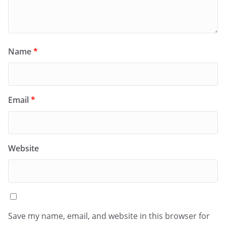
Name
*
Email
*
Website
Save my name, email, and website in this browser for