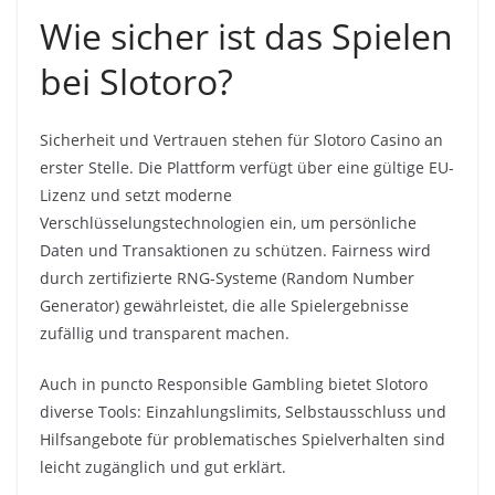
Wie sicher ist das Spielen
bei Slotoro?
Sicherheit und Vertrauen stehen für Slotoro Casino an
erster Stelle. Die Plattform verfügt über eine gültige EU-
Lizenz und setzt moderne
Verschlüsselungstechnologien ein, um persönliche
Daten und Transaktionen zu schützen. Fairness wird
durch zertifizierte RNG-Systeme (Random Number
Generator) gewährleistet, die alle Spielergebnisse
zufällig und transparent machen.
Auch in puncto Responsible Gambling bietet Slotoro
diverse Tools: Einzahlungslimits, Selbstausschluss und
Hilfsangebote für problematisches Spielverhalten sind
leicht zugänglich und gut erklärt.