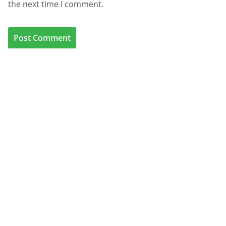
the next time I comment.