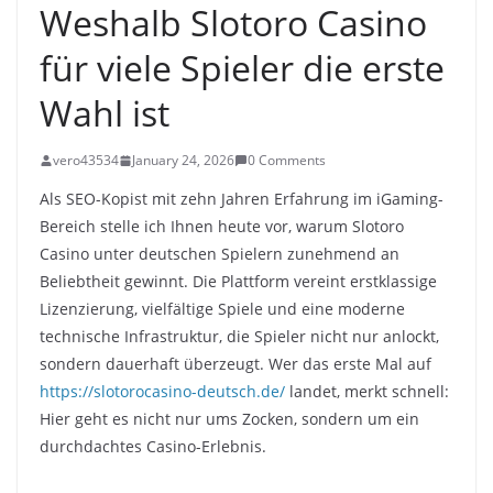
Weshalb Slotoro Casino
für viele Spieler die erste
Wahl ist
vero43534
January 24, 2026
0 Comments
Als SEO-Kopist mit zehn Jahren Erfahrung im iGaming-
Bereich stelle ich Ihnen heute vor, warum Slotoro
Casino unter deutschen Spielern zunehmend an
Beliebtheit gewinnt. Die Plattform vereint erstklassige
Lizenzierung, vielfältige Spiele und eine moderne
technische Infrastruktur, die Spieler nicht nur anlockt,
sondern dauerhaft überzeugt. Wer das erste Mal auf
https://slotorocasino-deutsch.de/
landet, merkt schnell:
Hier geht es nicht nur ums Zocken, sondern um ein
durchdachtes Casino-Erlebnis.