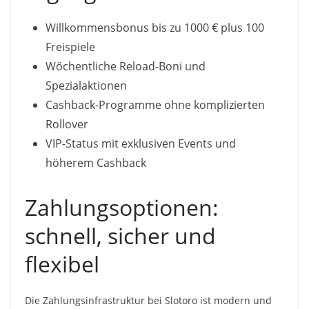
Willkommensbonus bis zu 1000 € plus 100
Freispiele
Wöchentliche Reload-Boni und
Spezialaktionen
Cashback-Programme ohne komplizierten
Rollover
VIP-Status mit exklusiven Events und
höherem Cashback
Zahlungsoptionen:
schnell, sicher und
flexibel
Die Zahlungsinfrastruktur bei Slotoro ist modern und